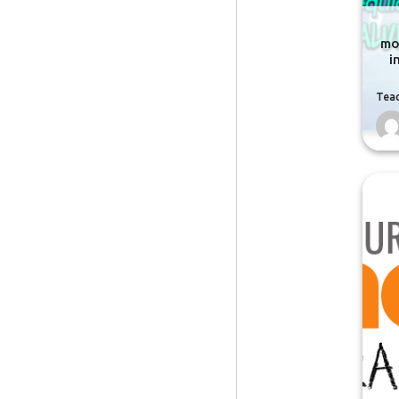
mo
i
Tea