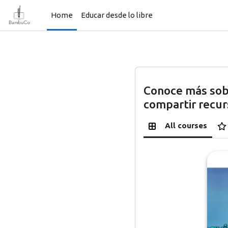
Skip to main content
Home
Educar desde lo libre
Blocks
Conoce más sob
compartir recur
All courses