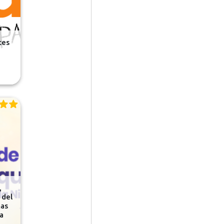
tes
,
 del
as
a