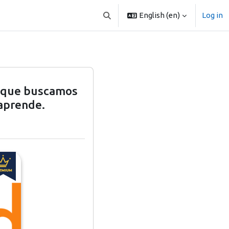
English ‎(en)‎
Log in
Toggle search input
o que buscamos
 aprende.