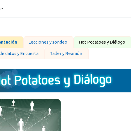
re
ilado de sección
entación
Lecciones y sondeo
Hot Potatoes y Diálogo
de datos y Encuesta
Taller y Reunión