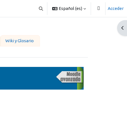
Español ‎(es)‎
Acceder
Selector de búsqueda de entrada
Abr
Wiki y Glosario