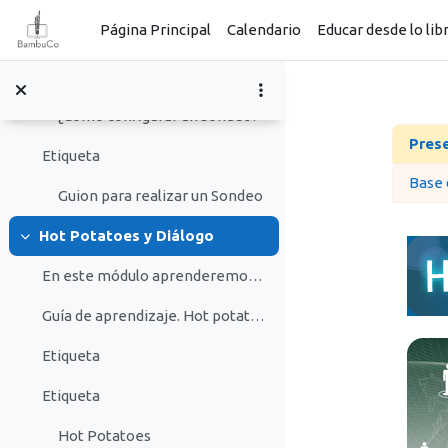
Salta al contenido principal
Página Principal
Calendario
Educar desde lo lib
Etiqueta
¿Cómo puedo usar el sondeo?
¿Cómo configurar un sondeo?
Perf
Pres
Etiqueta
Base 
Guion para realizar un Sondeo
Hot Potatoes y Diálogo
Colapsar
En este módulo aprenderemos a crear ejercicios en ...
Guía de aprendizaje. Hot potatoes y Diálogo
Etiqueta
Etiqueta
Hot Potatoes